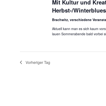
Mit Kultur und Krea
a
Herbst-/Winterblues
l
Brachwitz, verschiedene Veranst
t
Aktuell kann man es sich kaum vorst
u
lauen Sommerabende bald vorbei sind
n
g
e
Vorheriger Tag
n
S
u
c
h