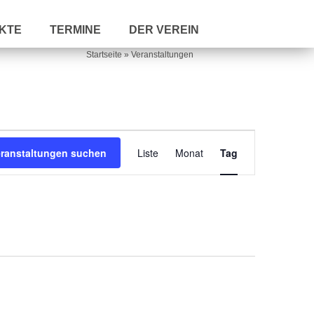
KTE
TERMINE
DER VEREIN
Startseite
»
Veranstaltungen
V
eranstaltungen suchen
Liste
Monat
e
Tag
r
a
n
s
t
a
l
t
u
n