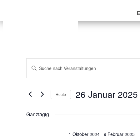
V
Geben
e
Sie
Das
r
26 Januar 2025
Schlüsselwort.
Heute
a
Suche
Datum
nach
n
wählen.
Ganztägig
Veranstaltungen
s
Schlüsselwort.
t
1 Oktober 2024
-
9 Februar 2025